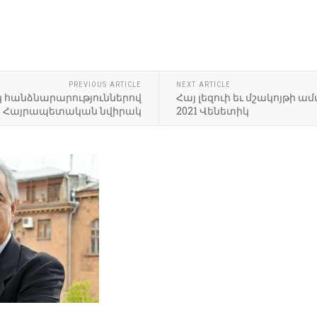
ԵՐՈՒՍԱՂԵՄԻ ԵՐԵՔ ՀԱՄԱ
ԻԱՍՆԱԿԱՆ ՆԱՄԱԿՆ ԵՆ 
PREVIOUS ARTICLE
NEXT ARTICLE
«ՀԱՐՈՒԹՅՈՒՆԸ ԱՅՆՏԵՂ 
կ հանձնարարություններով
Հայ լեզուի եւ մշակոյթի ա
ՀԱՂԹԱՆԱԿՈՒՄ»․ ԱՄԵՆ
Հայրապետական նվիրակ
2021 Վենետիկ