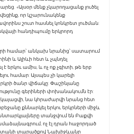
ց. «Այսօր մենք չկարողացանք լուծել
վեցինք, որ կշարունակենք
ավորինս շուտ հասնել կոնկրետ լուծման:
ոսկվայի հանդիպումը երկրորդ
այերի համար՝ անկախ նրանից՝ սատարում
տինի և Ալիևի հետ և չպնդել
կու ամիս, և ոչ ոք չգիտի, թե երբ
լու համար: Այսպես չի կարելի
րկրի ծանր վիճակը: Փաշինյանը
թյունը գերիների փոխանակումն էր:
 չկայացվի, նա կհրաժարվի նրանց հետ
բեջանը քննարկել երկու երկրների միջև
նտարկյալները տանջվում են Բաքվի
ամաձայնագրում, ոչ էլ դրան հաջորդած
Հայաստանի տարածքով Նախիջևանը