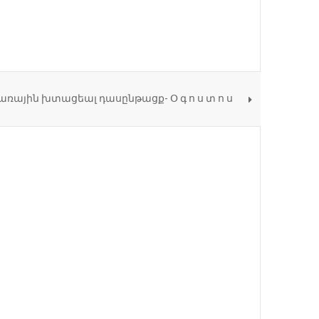
ՅՆՔՆԵՐԻ ՀՈԳԵՒՈՐ ՊԵՏԵՐԸ Մ
ՈՒՂԱՐԿԵԼ ԻՍՐԱՅԵԼԻ ՆԱԽԱԳԱՀԻՆ
Է, ՈՐՏԵՂ ՏԵՐՈՒՆԱՎԱՆԴ ՍԵՐՆ Է
մառային խտացեալ դասընթացք- Օ գ ո ս տ ո ս
ԱՅՆ ՀԱՅՈՑ ԿԱԹՈՂԻԿՈՍ