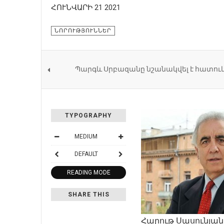
ՀՈՒՆՎԱՐԻ 21 2021
ՆՈՐՈՒԹՅՈՒՆՆԵՐ
Պարգև Սրբազանը նշանակվել է հատու
TYPOGRAPHY
MEDIUM
DEFAULT
READING MODE
SHARE THIS
Հարութ Սասունյան