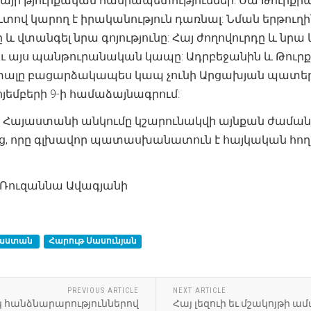
այի թյուրքական հանրապետություններ: Սա Թուրք
ուտով կարող է իրականություն դառնալ: Նման երթու
 և վտանգել նրա գոյությունը: Հայ ժողովուրդը և նրա
ու այս պանթուրանական կապը: Ադրբեջանին և Թու
տալը բացարձակապես կապ չունի Արցախյան պատերազ
նոյեմբերի 9-ի համաձայնագրում:
որ Հայաստանի անկումը կշարունակվի այնքան ժամանա
ց, որը գլխավոր պատասխանատուն է հայկական հողե
 Ռուզաննա Ավագյանի
յաստան
Հարութ Սասունյան
PREVIOUS ARTICLE
NEXT ARTICLE
կ հանձնարարություններով
Հայ լեզուի եւ մշակոյթի ա