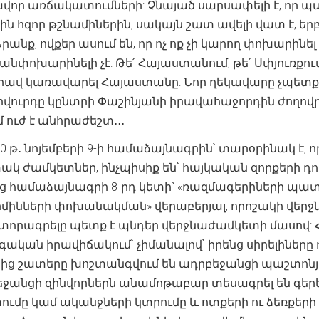
ավոր առճակատումների: Չնայած սարսափելի է, որ
ն հզոր թշնամիներին, սակայն շատ ավելի վատ է, եր
անք, ովքեր ասում են, որ ոչ ոք չի կարող փոխարինել
ն անփոխարինելի չէ: Թե՛ Հայաստանում, թե՛ Սփյուռքո
իրավ կառավարել Հայաստանը: Նոր ղեկավարը չպետք է 
ժողովուրդը կընտրի Փաշինյանի իրավահաջորդին ժողո
ուժ է անհրաժեշտ․․․
 թ․ նոյեմբերի 9-ի համաձայնագրին՝ տարօրինակ է, ո
տակ ժամկետներ, ինչպիսիք են՝ հայկական զորքերի 
ց համաձայնագրի 8-րդ կետի՝ «ռազմագերիների պատ
մինների փոխանակման» վերաբերյալ, որոշակի վեր
որագրելը պետք է պնդեր վերջնաժամկետի մասով: 
գական իրավիճակում՝ չիմանալով՝ իրենց սիրելիները ո
ից շատերը խոշտանգվում են ադրբեջանցի պաշտոնյ
բեջանցի զինվորներն անամոթաբար տեսագրել են գեր
ումը կամ ականջների կտրումը և ոտքերի ու ձեռք