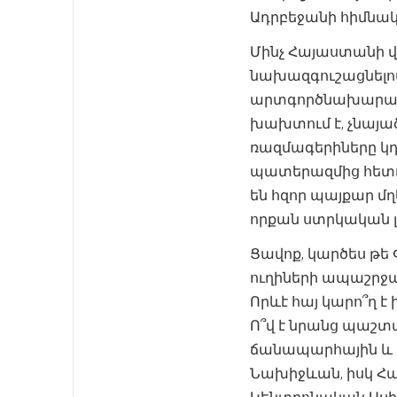
Ադրբեջանի հիմնա
Մինչ Հայաստանի վա
նախազգուշացնելով
արտգործնախարարը գ
խախտում է, չնայած
ռազմագերիները կ
պատերազմից հետո
են հզոր պայքար մ
որքան ստրկական լ
Ցավոք, կարծես թե
ուղիների ապաշրջա
Որևէ հայ կարո՞ղ 
Ո՞վ է նրանց պաշտպ
ճանապարհային և եր
Նախիջևան, իսկ Հա