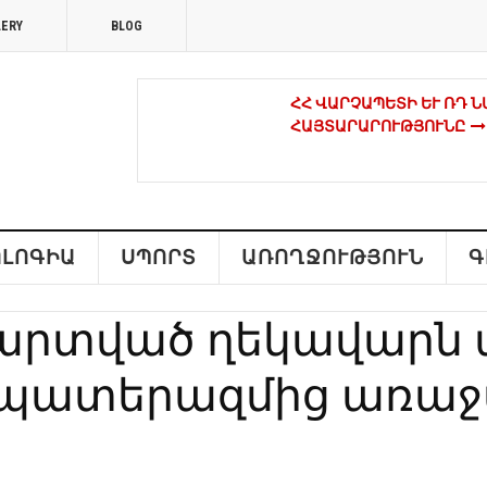
LERY
BLOG
ՀՀ ՎԱՐՉԱՊԵՏԻ ԵՒ ՌԴ Ն
ԱՅՏԱՐԱՐՈՒԹՅՈՒՆԸ
ԿԱՐՄԻՐ ԺԱՊԱՎԵՆՆԵՐՈ
ՔԱՂԱՔԱԿԱՆ ԳՈՐԾԻՉՆԵ
ԼՈԳԻԱ
ՍՊՈՐՏ
ԱՌՈՂՋՈՒԹՅՈՒՆ
Գ
ԳՈՐԾԵԼ ՀԱՄԱԿԱՐԳՎԱԾ
րտված ղեկավարն 
ՀԱՄԱՐ ՀԱՅՐԵՆԻՔԸ ԴԱ
ԱԶԱՏԱԳՐԱԿԱՆ ՇԱՐԺՈ
ած պատերազմից առա
ՀՐԱՉՅԱ ԲՈՅԱՋՅԱՆԸ՝ Լ
ՊԱՏՎԱՎՈՐ ՀՅՈՒՊԱՏՈՍ