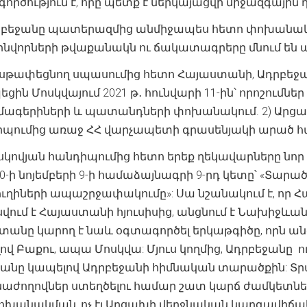
րծություն է, որը պետք է ներկայացվի միջազգային
րբեջանը պատերազմից անմիջապես հետո փոխանակե
ինվորների թվաքանակն ու ճակատագրերը մնում են 
սթափեցնող սպասումից հետո Հայաստանի, Ադրբեջ
ին Մոսկվայում 2021 թ․ հունվարի 11-ին՝ որոշումնե
ազմագերիների և պատանդների փոխանակում. 2) Ար
դիպումից առաջ ՀՀ վարչապետի գրասենյակի արած 
մոսկովյան հանդիպումից հետո երեք ղեկավարները նո
20-ի նոյեմբերի 9-ի համաձայնագրի 9-րդ կետը՝ «Տա
ւղիների ապաշրջափակումը»: Սա նշանակում է, որ
սվում է Հայաստանի հյուսիսից, անցնում է Նախիջևա
տանը կարող է նաև օգտագործել երկաթգիծը, որն ան
վ Բաքու, ապա Մոսկվա: Մյուս կողմից, Ադրբեջանը ո
անը կապելով Ադրբեջանի հիմնական տարածքին: Տր
ժողովներ ստեղծելու համար շատ կարճ ժամկետներ 
խանակման, ոչ էլ Արցախի վերջնական կարգավիճակ