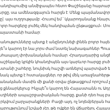
նդիպումից անմիջապես հետո Փաշինյանը հայտարարե
րցը, սա ամենազգայուն հարցն է: Մենք պայմանավոր
ը] այս ուղղությամբ: Հուսով եմ ՝ կկարողանանք հնար
ոլոր հարցերը լուծել մեկ հանդիպման ընթացքում»: Մ
Հայաստանի համար:
անությունները պետք է անընդունելի լինեն բոլոր հ
նչպե՞ս կարող էր նա չորս ժամ նստել նախագահներ Պու
հապաղ փոխանակման համար: Հրադադարից անցել է եր
Փաշինյանը կրկին կհանդիպեն այս կարևոր հարցը լուծե
անի շահերը, նույնիսկ հաշվի առնելով պարտված ե
կ պետք է հստակացներ, որ թիվ մեկ առաջնահերթու
ոխանակման մասին մի քանի օրվա ընթացքում որոշում
 քննարկելուց: Ինչպե՞ս կարող են Հայաստանն ու Ադր
ւղիների ապաշրջափակման հարցը, քանի դեռ հայ բա
կվում չարչարանքների: Բացի այդ, ոչ նոյեմբերյան հ
արությունում նշված չէր, թե ովքեր են վճարելու 