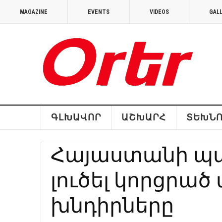
MAGAZINE
EVENTS
VIDEOS
GAL
ԳԼԽԱՎՈՐ
ԱՇԽԱՐՀ
ՏԵԽՆՈ
Հայաստանի պա
լուծել կորցր
խնդիրները