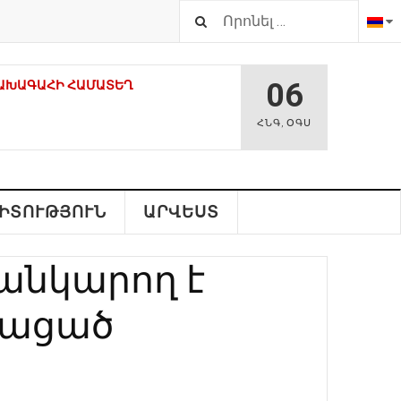
06
ԱԽԱԳԱՀԻ ՀԱՄԱՏԵՂ Հ
ՀՆԳ
,
ՕԳՍ
Վ ԵՐԹ. ՀԱՍԱՐԱԿԱԿԱՆ-
ՐԸ ՀԱՄԱԽՄԲՎՈՒՄ ԵՆ
ԻՏՈՒԹՅՈՒՆ
ԱՐՎԵՍՏ
 ԵՎ ՄԻԱՍՆԱԿԱՆ ԱԶԱՏԱԳՐԵԼՈՒ
անկարող է
ՎԱԴԻՐ ԻՇԽԱՆՈՒԹՅՈՒՆՆԵՐԻՑ.
ՒՄ
ջացած
ԵՀԱՍՏԱՆՈՒՄ ՀԱՅԱՍՏԱՆԻ