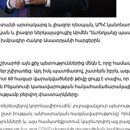
ստանի
արտակարգ
և
լիազոր
դեսպան, ԱՊՀ կանոնադ
ն և լիազոր ներկայացուցիչ
Արմեն
Ղևոնդյանը
պատ
խմբագիր
Հակոբ
Ասատրյանի
հարցերին:
շխարհի
այն
քիչ
պետություններից
մեկն
է
,
որը
համա
եր
չկիրառեց։
Այդ
իսկ
պատճառով
,
շատերն
իբրև
ազ
ոտ
60
հազար
վարակվածների
թիվը
ցույց
է
տալիս
,
որ
ն
Բելառուսի
կառավարության
հակահամաճարակայ
ությամբ
բերվող
փաստարկները։
ռերեսվելով կորոնավիրուսին՝ յուրաքանչյուր պետութ
 ըստ էության, անհատական ռազմավարությունը՝ հիմ
նների և, այս համատեքստում, կարևորվող այլ բազո
Բելառուսը ևս, ուր COVID-վարակի տարածման կանխա