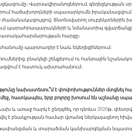
նցկացումը։ Վարսավիրանոցներում, գեղեցկության սր
րում հաճախորդների սպասարկումն իրականացվում 
անակացույցով։ Տնտեսվարող սուբյեկտներին խորհ
ւմ պարահրապարակների և նմանատիպ զվարճանքի 
նպատակահարմարության հարցը։
անումը պարտադիր է նաև եկեղեցիներում։
ռումներից, բնակելի շենքերում ու հանրային նշանա
ցվում է հատուկ ախտահանում։
յունը
նախատեսու՞մ
է
փոփոխություններ
մտցնել
հ
մեջ
,
հատկապես
,
երբ
բոլորը
խոսում
են
աշնանը
սպա
Նախ և առաջ հարկ է ընդգծել, որ դեռևս 2020թ․ փետրվ
լ է բնակչության համար վտանգ ներկայացնող հիվան
ափանցման և տարածման կանխարգելման նպատակով 