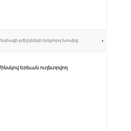
ՅՆՔՆԵՐԻ ՀՈԳԵՒՈՐ ՊԵՏԵՐԸ Մ
ՈՒՂԱՐԿԵԼ ԻՍՐԱՅԵԼԻ ՆԱԽԱԳԱՀԻՆ
Է, ՈՐՏԵՂ ՏԵՐՈՒՆԱՎԱՆԴ ՍԵՐՆ Է
սիացի բժիշկների երկրորդ խումբը
ԱՅՆ ՀԱՅՈՑ ԿԱԹՈՂԻԿՈՍ
նսկով Երեւան ուղեւորվող