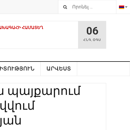
06
ԱԽԱԳԱՀԻ ՀԱՄԱՏԵՂ Հ
ՀՆԳ
,
ՕԳՍ
Վ ԵՐԹ. ՀԱՍԱՐԱԿԱԿԱՆ-
ՐԸ ՀԱՄԱԽՄԲՎՈՒՄ ԵՆ
ԻՏՈՒԹՅՈՒՆ
ԱՐՎԵՍՏ
 ԵՎ ՄԻԱՍՆԱԿԱՆ ԱԶԱՏԱԳՐԵԼՈՒ
ն պայքարում
ՎԱԴԻՐ ԻՇԽԱՆՈՒԹՅՈՒՆՆԵՐԻՑ.
ՒՄ
վվում
ԵՀԱՍՏԱՆՈՒՄ ՀԱՅԱՍՏԱՆԻ
դյան