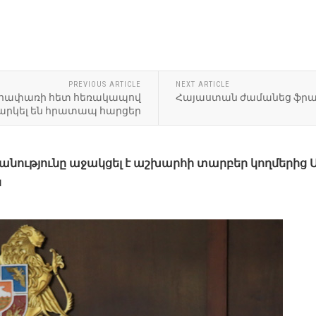
ԵՐՈՒՍԱՂԵՄԻ ԵՐԵՔ ՀԱՄԱ
ԻԱՍՆԱԿԱՆ ՆԱՄԱԿՆ ԵՆ 
PREVIOUS ARTICLE
NEXT ARTICLE
«ՀԱՐՈՒԹՅՈՒՆԸ ԱՅՆՏԵՂ 
Վեհափառի հետ հեռակապով
Հայաստան ժամանեց ֆրան
ՀԱՂԹԱՆԱԿՈՒՄ»․ ԱՄԵՆ
արկել են հրատապ հարցեր
ությունը աջակցել է աշխարհի տարբեր կողմերից Մի
ն