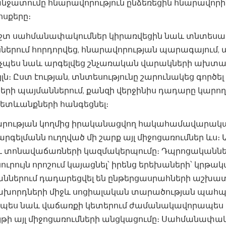
անջատումը հնարավորություն ընձեռեցին հնարավո
սքերը։
շտ սահմանափակումներ կիրառվեցին նաև տնտեսակա
ներում հորդորվեց, հնարավորության պարագայում
նչպես նաև արգելվեց շնչառական վարակների ախտա
ն։ Ըստ էության, տնտեսությունը շարունակեց գո
ի պայմաններում, քանզի վերջինիս դադարը կարող էր
ետևանքների հանգեցնել։
արության կողմից իրականացվող հակահամավարակայ
ելմանն ուղղված մի շարք այլ միջոցառումներ ևս։ 
և տոնավաճառների կազմակերպումը։ Դպրոցականների
ւրույն որոշում կայացնել՝ իրենց երեխաների՝ կրթ
ններում դադարեցվել են ընթերցասրահների աշխատ
խորդների միջև սոցիալական տարածության պահպա
նչպես նաև վաճառքի կետերում ժամանակավորապես 
յթի այլ միջոցառումների անցկացումը։ Սահմանափակվ