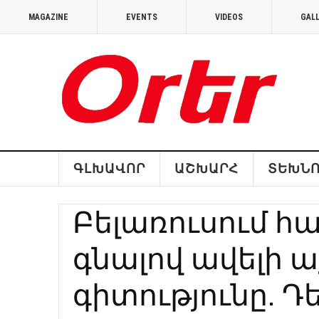
MAGAZINE
EVENTS
VIDEOS
GAL
ԳԼԽԱՎՈՐ
ԱՇԽԱՐՀ
ՏԵԽՆՈ
Բելառուսում 
գնալով ավելի ա
գիտությունը. 