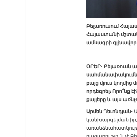
Բելառուսում
Հայա
Հայաստանի մշտակա
ամսագրի
գլխավոր
ՕՐԵՐ-
Բելառուսն
ա
սահմանափակումն
բայց
մյուս
կողմից
մ
որդեգրել։
Որո՞նք
էի
քայլերը
և
այս
առնչ
Արմեն Ղեւոնդյան-
Ա
կանխարգելման իր,
առանձնահատկությու
բացառություն չէ 