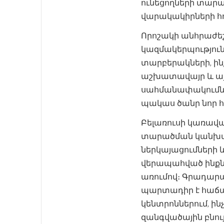
ունեցողների տար
վարակակիրների հո
Որոշակի անհրաժե
կազմակերպություն
տարբերակների, ի
աշխատավայր և այլ
սահմանափակումներ
պակաս ծանր նոր հ
Բելառուսի կառավ
տարածման կանխարգ
ներկայացումների 
վերապահված ինքնո
առումով։ Գրադարա
պարտադիր է հաճա
կենտրոններում, ի
զանգվածային բնու