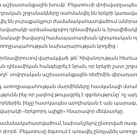
 աշխատանքային խումբ՝ Բելառուսի փոխվարչապետ
րական շրջանակները սահմանվել են երկրի կառավարո
վել են յուրաքանչյուր ժամանակահատվածում անհրաժ
ամավարակի արձանագրվող դինամիկան և իրավիճակ
նակալի ծավալով համապատասխան կիրառական որոշ
առողջապահության նախարարության կողմից ։
 կորոնավիրուսով վարակված, թե՛ հիվանդության հետ
 դինամիկան հանգեցրել է նրան, որ երկրի շատ շրջա
նդի՝ սովորական աշխատանքային ռեժիմին վերադառն
, առողջապահության մարմինները հասկանալի մտահ
ւթյունն ինչ-որ չափով թուլացրել է զգոնությունը՝ 
որներին, ինչը հատկապես արդիական է այն պարագ
վարակի «երկրորդ ալիքի» հնարավոր մեկնարկը։
ս ժամանակահատվածում, նախանշելով ընտրված ռազմա
 փորձ՝ Բելառուսը ձգտում է առավել ընդլայնել առ