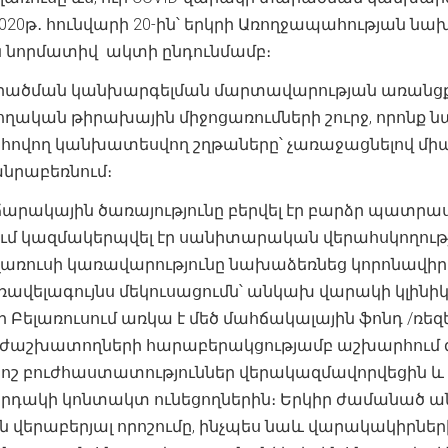
2020թ․ հունվարի 20-ին՝ երկրի Առողջապահության ն
որմատիվ ակտի ընդունմամբ։
ծման կանխարգելման մարտավարության առանցքը 
ական թիրախային միջոցառումների շուրջ, որոնք 
ովող կանխատեսվող շղթաները՝ չառաջացնելով մ
նրաբեռնում։
ակային ծառայությունը բերվել էր բարձր պատրաս
ւմ կազմակերպվել էր սանիտարական վերահսկողությո
ելառուսի կառավարությունը նախաձեռնեց կորոնավ
ռավելագույնս մեկուսացումն՝ անկախ վարակի կլինիկ
որ Բելառուսում առկա է մեծ մահճակալային ֆոնդ /ռեզ
բուժաշխատողների հարաբերակցությամբ աշխարհում զ
րոշ բուժհաստատություններ վերակազմավորվեցին և 
դակի կոնտակտ ունեցողներին։ Երկիր ժամանած ան
 վերաբերյալ որոշումը, ինչպես նաև վարակակիրն