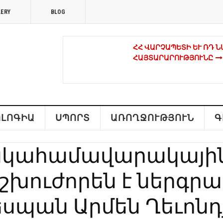
LERY
BLOG
ՀՀ ՎԱՐՉԱՊԵՏԻ ԵՒ ՌԴ Ն
ԱՅՏԱՐԱՐՈՒԹՅՈՒՆԸ
ԿԱՐՄԻՐ ԺԱՊԱՎԵՆՆԵՐՈ
ՔԱՂԱՔԱԿԱՆ ԳՈՐԾԻՉՆԵ
ԼՈԳԻԱ
ՍՊՈՐՏ
ԱՌՈՂՋՈՒԹՅՈՒՆ
Գ
ԳՈՐԾԵԼ ՀԱՄԱԿԱՐԳՎԱԾ
հակահամավարակայի
ՀԱՄԱՐ ՀԱՅՐԵՆԻՔԸ ԴԱ
ԱԶԱՏԱԳՐԱԿԱՆ ՇԱՐԺՈ
շխուժորեն է ներգրա
ՀՐԱՉՅԱ ԲՈՅԱՋՅԱՆԸ՝ Լ
Դեսպան Արմեն Ղեւոն
ՊԱՏՎԱՎՈՐ ՀՅՈՒՊԱՏՈՍ