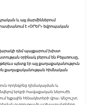
րական և այլ մարմիններում
ասխանում
է
«ՕՐԵՐ»
եվրոպական
վարակի
դեմ
պայքարում
խիստ
ատության
օրինակ
բերում
են
Բելառուսը
,
թերևս
պետք
էր
այլ
քաղաքականություն
ին
քաղաքականության
հիմնական
յուն որդեգրեց դիմակայման և
նվելով երկրի հավաքական ներուժի,
ւմ ելքային հենակետերի վրա։ Անշուշտ,
րգելման ուղղությամբ աշխատանքները