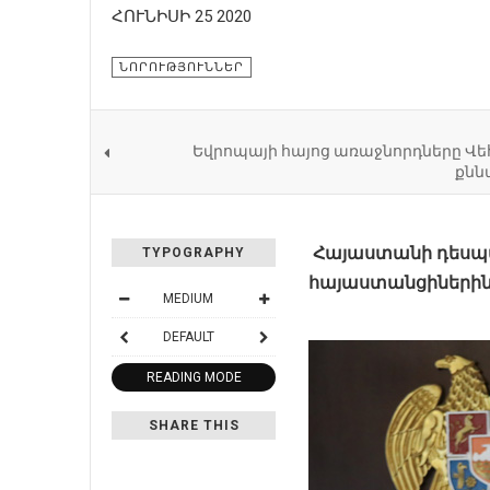
ՀՈՒՆԻՍԻ 25 2020
ՆՈՐՈՒԹՅՈՒՆՆԵՐ
Եվրոպայի հայոց առաջնորդները 
քնն
Հայաստանի դեսպան
TYPOGRAPHY
հայաստանցիների
MEDIUM
DEFAULT
READING MODE
SHARE THIS