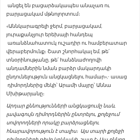
անցել են բացարձակապես անաչառ ու
բարյացակամ մթնոլորտում։
«Աննկարագրելի ջերմ, բարյացակամ,
յուրաքանչյուր երեխայի հանդեպ
առանձնահատուկ ուշադիր ու համբերատար
վերաբերմունք։ Շատ շնորհակալ եմ, թե՛
տնօրինությանը, թե՛ հանձնաժողովի
անդամներին նման բարձր մակարդակի
ընդունելություն անցկացնելու համար»,- ասաց
դիմորդներից մեկի՝ Արամի մայրը՝ Աննա
Մխիթարյանը։
Արդար քննությունների անցկացումը նաև
լավագույն դիմորդներին ընտրելու, քոլեջում
սովորողների որակը բարձրացնելու
հնարավորություն է տալիս։ Այս տարի քոլեջի
դիմորդների թիվը կրկնակի շատ է։ Սա քննող