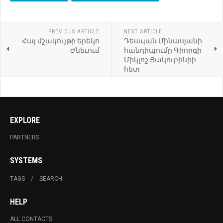
PREVIOUS ARTICLE
NEXT ARTICLE
Հայ մշակույթի երեկո
Դեսպան Մինասյանի
Ժնեւում
հանդիպումը Գիորգի
Միկլոշ Յակուբինիի
հետ
EXPLORE
PARTNERS
SYSTEMS
TAGS
SEARCH
HELP
ALL CONTACTS