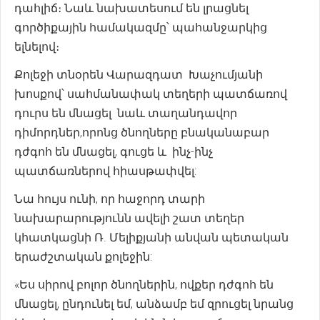
դահլիճ։ Նաև նախատեսում են լրացնել
գործիքային համակազմը՝ պահանջարկից
ելնելով։
Քոլեջի տնօրեն Վարազդատ Խաչումյանի
խոսքով՝ սահմանափակ տեղերի պատճառով
դուրս են մնացել նաև տաղանդավոր
դիմորդներ,որոնց ծնողները բնականաբար
դժգոհ են մնացել, գուցե և ինչ-ինչ
պատճառներով հիասթափվել:
Նա հույս ունի, որ հաջորդ տարի
նախարարությունն ավելի շատ տեղեր
կհատկացնի Ռ. Մելիքյանի անվան պետական
երաժշտական քոլեջին:
«Ես սիրով բոլոր ծնողներին, ովքեր դժգոհ են
մնացել, ընդունել եմ, անձամբ եմ զրուցել նրանց