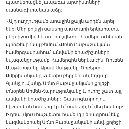
պատկերացնել ապագա արտիստների
մասնագիտական աճը։
«Այդ ուղղությամբ առաջին քայլն արդեն արել
ենք։ Մեր քոլեջի սաները այս տարի երկարատև
ընդմիջումից հետո հաշվետու համերգ ունեցան
պրոֆեսիոնալ բեմում՝«Առնո Բաբաջանյան»
համերգասրահում, անվանի երաժիշտների
նվագակցությամբ: Համերգին ներկա էին Ռուբեն
Մաթևոսյանը, Արամ Սաթյանը, Ռոբերտ
Ամիրխանյանը,Ավետիս բերբերյան, Էդգար
Գյանջյումյանը, Առնո Բաբաջանյանի քոլեջի
տնօրեն Արմեն Հարությունյանը և ուրիշ շատ այլ
անվանի երաժիշտներ։ Շատ ոգևորող ու
հիշարժան համերգ էր և՛ սաների, և՛ մեզ համար։
Ի դեպ՝ մյուս հաշվետու համերգը ծրագրում ենք
կազմակերպել Առնո Բաբաջանյանի անվ. քոլեջի