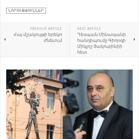
ՆՈՐՈՒԹՅՈՒՆՆԵՐ
PREVIOUS ARTICLE
NEXT ARTICLE
Հայ մշակույթի երեկո
Դեսպան Մինասյանի
Ժնեւում
հանդիպումը Գիորգի
Միկլոշ Յակուբինիի
հետ