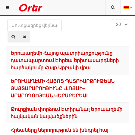
Մուտքագրեք
Ցուցադրվ
վերնագրի
քանակը՝
մասը
Երուսաղեմի Հայոց պատրիարքությունը
դատապարտում է հրեա երիտասարդների
հարձակումը Հայր Արբակի վրա
ԵՐՈՒՍԱՂԷՄԻ ՀԱՅՈՑ ՊԱՏՐԻԱՐՔՈՒԹԵԱՆ
ՅԱՅՏԱՐԱՐՈՒԹԻՒՆԸ «ԼՈՅՍԻ»
ԱՐԱՐՈՂՈՒԹԵԱՆ ՎԵՐԱԲԵՐԵԱԼ
Թուրքիան փորձում է տիրանալ Երուսաղեմի
հայկական կալվածքներին
Հրեաները ներողություն են խնդրել հայ