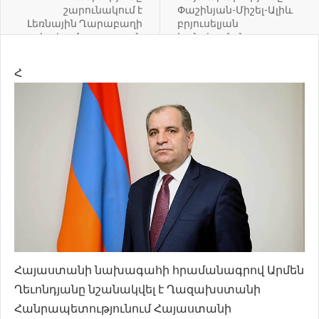
շարունակում է
Փաշինյան-Միշել-Ալիև
Լեռնային Ղարաբաղի
բրյուսելյան
հակամարտության
հանդիպման
կարգավորումը տեսնել
արդյունքների
ԵԱՀԿ Մինսկի խմբի
վերաբերյալ
Հ
նախագահության
մանդատի
շրջանակներում.
Միրզոյան
Հայաստանի նախագահի հրամանագրով Արմեն
Ղեւոնդյանը նշանակվել է Ղազախստանի
Հանրապետությունում Հայաստանի