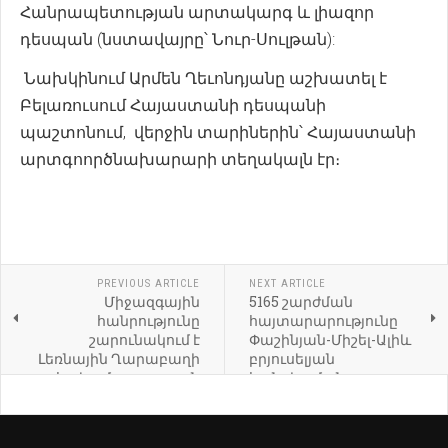
Հանրապետության արտակարգ և լիազոր
դեսպան (նստավայրը՝ Նուր-Սուլթան):
Նախկինում Արմեն Ղեւոնդյանը աշխատել է
Բելառուսում Հայաստանի դեսպանի
պաշտոնում, վերջին տարիներին՝ Հայաստանի
արտգոործնախարարի տեղակալն էր։
PREVIOUS ARTICLE
NEXT ARTICLE
Միջազգային
5165 շարժման
հանրությունը
հայտարարությունը
շարունակում է
Փաշինյան-Միշել-Ալիև
Լեռնային Ղարաբաղի
բրյուսելյան
հակամարտության
հանդիպման
կարգավորումը տեսնել
արդյունքների
ԵԱՀԿ Մինսկի խմբի
վերաբերյալ
նախագահության