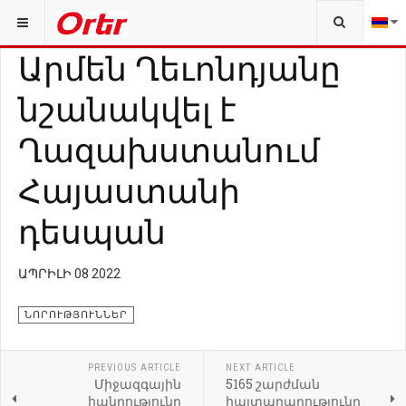
Արմեն Ղեւոնդյանը
նշանակվել է
Ղազախստանում
Հայաստանի
դեսպան
ԱՊՐԻԼԻ 08 2022
ՆՈՐՈՒԹՅՈՒՆՆԵՐ
PREVIOUS ARTICLE
NEXT ARTICLE
Միջազգային
5165 շարժման
հանրությունը
հայտարարությունը