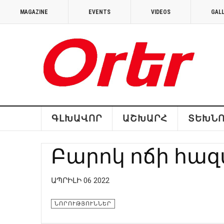
MAGAZINE
EVENTS
VIDEOS
GAL
ԳԼԽԱՎՈՐ
ԱՇԽԱՐՀ
ՏԵԽՆՈ
Բարոկ ոճի հազ
ԱՊՐԻԼԻ 06 2022
ՆՈՐՈՒԹՅՈՒՆՆԵՐ