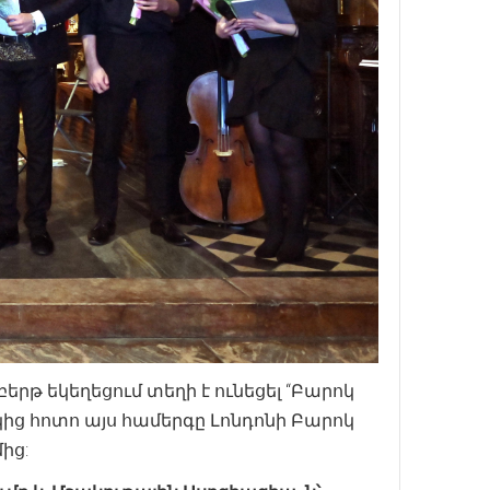
րթ եկեղեցում տեղի է ունեցել “Բարոկ
ց հոտո այս համերգը Լոնդոնի Բարոկ
ից: