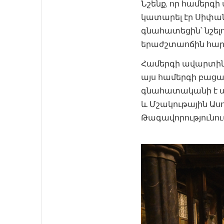
Նշենք, որ համերգ
կատարել էր Սիփան
գնահատեցին՝ նշել
երաժշտաոճին հար
Համերգի ավարտին 
այս համերգի բացա
գնահատականի է ա
և Մշակութային Աս
Թագավորությունում