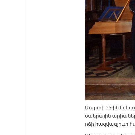
Մարտի 26-ին Լոնդ
օպերային արիաներ
ոճի հազվագյուտ հա