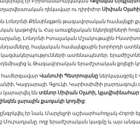
մակերպել էր Բրիտանահայկական
«Քլինգեն Երգչախո
գեղարվեստական ղեկավար ու դիրիժոր
Սիփան Օլահի
ին Լոնդոնի Քենսինգթոն թագավորական համայնքի 
կան կաթոլիկ և Հայ առաքելական եկեղեցիների հոգև
սարյանը, Լոնդոնի Իտալական Մշակութային Ինստիտ
անդամները, հայկական համայնքային խորհրդի ատեն
ք կազմակերպությունների ատենապետեր, երաժիշտն
եմիայից և Թագավորական երաժշտական քոլեջի կո
ւմ համերգավար
Վանուհի Պետրոսյանը
ներկայացրել է 
անիի, Կալդարայի, Գլյուկի, Կարիսսիմիի բարդագույ
 կարարվել են
տենոր Սիփան Օլահի, կլավիսինահար
լինգեն լարային քառյակի կողմից:
նգրկվել էր նաև Մարչելլոի աշխարհահռչակ Հոբոի եր
ք Մուրադյանը, ողջ երաժշտական կազմը և այս անգ