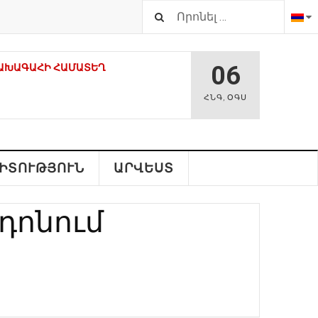
06
ԱԽԱԳԱՀԻ ՀԱՄԱՏԵՂ Հ
ՀՆԳ
,
ՕԳՍ
Վ ԵՐԹ. ՀԱՍԱՐԱԿԱԿԱՆ-
ՐԸ ՀԱՄԱԽՄԲՎՈՒՄ ԵՆ
ԻՏՈՒԹՅՈՒՆ
ԱՐՎԵՍՏ
 ԵՎ ՄԻԱՍՆԱԿԱՆ ԱԶԱՏԱԳՐԵԼՈՒ
դոնում
ՎԱԴԻՐ ԻՇԽԱՆՈՒԹՅՈՒՆՆԵՐԻՑ.
ՒՄ
ԵՀԱՍՏԱՆՈՒՄ ՀԱՅԱՍՏԱՆԻ