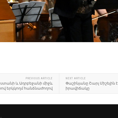
PREVIOUS ARTICLE
NEXT ARTICLE
յաստանի և Ադրբեջանի միջև
Փաշինյանը Շարլ Միշելին
ով երկկողմ հանձնաժողով
իրավիճակը