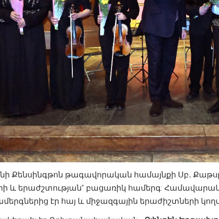
ոնի Քենսինգթոն թագավորական համայնքի Սբ․ Քաթսբե
ի և երաժշտության” բացառիկ համերգ: Համավարակի
մերգներից էր հայ և միջազգային երաժիշտների կողմ