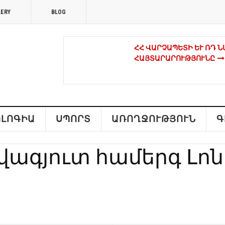
LERY
BLOG
ՀՀ ՎԱՐՉԱՊԵՏԻ ԵՒ ՌԴ Ն
ԱՅՏԱՐԱՐՈՒԹՅՈՒՆԸ
ԿԱՐՄԻՐ ԺԱՊԱՎԵՆՆԵՐՈ
ՔԱՂԱՔԱԿԱՆ ԳՈՐԾԻՉՆԵ
ԼՈԳԻԱ
ՍՊՈՐՏ
ԱՌՈՂՋՈՒԹՅՈՒՆ
Գ
ԳՈՐԾԵԼ ՀԱՄԱԿԱՐԳՎԱԾ
վագյուտ համերգ Լոն
ՀԱՄԱՐ ՀԱՅՐԵՆԻՔԸ ԴԱ
ԱԶԱՏԱԳՐԱԿԱՆ ՇԱՐԺՈ
ՀՐԱՉՅԱ ԲՈՅԱՋՅԱՆԸ՝ Լ
ՊԱՏՎԱՎՈՐ ՀՅՈՒՊԱՏՈՍ