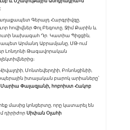
ւմբ և Մշակութային Ասոցիացիա»ն՝
:
քաղաքապետ Գերալդ Հարգրիվզը,
որ հովիվներ Փոլ Բեգոտը, Ջիմ Քարին և
ուտի նախագահ Դր. Կատիա Պիցցին,
ապետ Արմանդ Աբրամյանը, ՄԹ-ում
եր Լոնդոնի Թագավորական
լեկտիվներից։
Վիվալդիի, Մոնտեվերդիի, Բոնոնցինիի,
ն օպերային իտալական բարոկ արիաները՝
 Մարիա Փալազյանի, հոբոիստ Հակոբ
եք մասից կոնցերտը, որը կատարել են
ամ դիրիժոր
Սիփան Օլահի