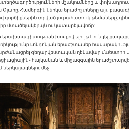
ի ստեղծագործությունների մշակումները և փոխադրու
 Օլահը: Համերգին ներկա երաժիշտները այս բացա
ով գործիքներին տրված յուրահատուկ թեմաները, դ
իր մտածելակերպն ու կատարելավոճը:
երախտագիտության խոսքով ելույթ է ունցել քաղաք
ռիկությունը Լոնդոնյան երաժշտասեր հասարակությա
րժանացրել գեղարվեստական ղեկավար մաեստրո Սիփ
ոցիացիային» հայկական և միջազգային երաժշտարվե
 ներկայացնելու մեջ: